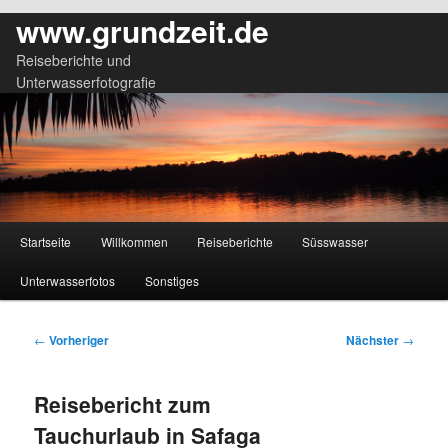
www.grundzeit.de
Reiseberichte und
Unterwasserfotografie
Hauptmenü
Startseite
Willkommen
Reiseberichte
Süsswasser
Zum
Zum
Unterwasserfotos
Sonstiges
primären
sekundären
Inhalt
Inhalt
Beitragsnavigation
←
Vorheriger
Nächster
→
springen
springen
Reisebericht zum
Tauchurlaub in Safaga