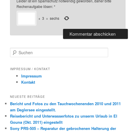
Leider ist ein Spamschutz notwendig geworden, daher bitte
Rechenaufgabe lösen:
*
+
3
=
sechs
S
u
c
h
IMPRESSUM / KONTAKT
e
Impressum
n
Kontakt
NEUESTE BEITRÄGE
Bericht und Fotos zu den Tauchwochenenden 2010 und 2011
am Deglersee eingestellt.
Reisebericht und Unterwasserfotos zu unserm Urlaub in El
Gouna (Okt. 2011) eingestellt
Sony PRS-505 – Reparatur der gebrochenen Halterung der