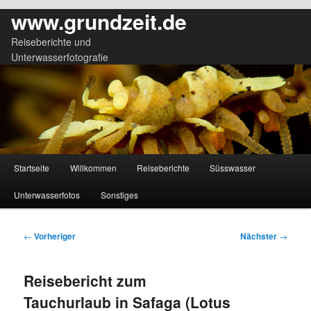
www.grundzeit.de
Reiseberichte und
Unterwasserfotografie
Hauptmenü
Startseite
Willkommen
Reiseberichte
Süsswasser
Zum
Zum
Unterwasserfotos
Sonstiges
primären
sekundären
Inhalt
Inhalt
Beitragsnavigation
←
Vorheriger
Nächster
→
springen
springen
Reisebericht zum
Tauchurlaub in Safaga (Lotus