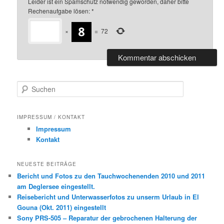
Leider ist ein Spamschutz notwendig geworden, daher bitte
Rechenaufgabe lösen:
*
×
=
72
S
u
c
h
IMPRESSUM / KONTAKT
e
Impressum
n
Kontakt
NEUESTE BEITRÄGE
Bericht und Fotos zu den Tauchwochenenden 2010 und 2011
am Deglersee eingestellt.
Reisebericht und Unterwasserfotos zu unserm Urlaub in El
Gouna (Okt. 2011) eingestellt
Sony PRS-505 – Reparatur der gebrochenen Halterung der