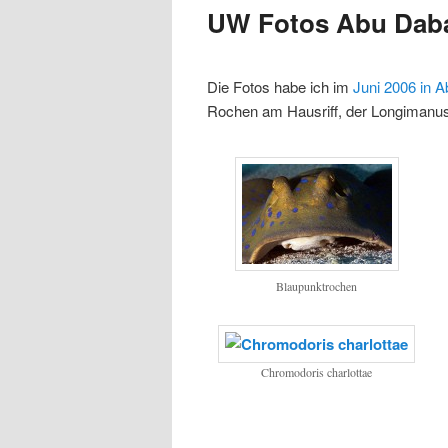
UW Fotos Abu Dab
Inhalt
Inhalt
Die Fotos habe ich im
Juni 2006 in 
springen
springen
Rochen am Hausriff, der Longimanus 
Blaupunktrochen
Chromodoris charlottae