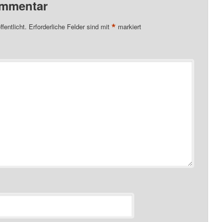
ommentar
*
fentlicht.
Erforderliche Felder sind mit
markiert