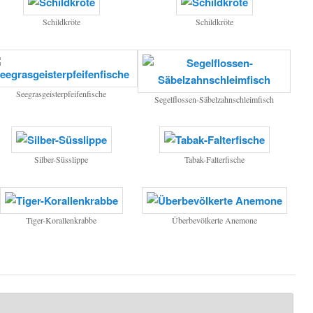
Schildkröte
Schildkröte
Seegrasgeisterpfeifenfische
Segelflossen-Säbelzahnschleimfisch
Silber-Süsslippe
Tabak-Falterfische
Tiger-Korallenkrabbe
Überbevölkerte Anemone