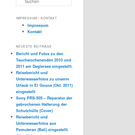
u
c
h
IMPRESSUM / KONTAKT
e
Impressum
n
Kontakt
NEUESTE BEITRÄGE
Bericht und Fotos zu den
Tauchwochenenden 2010 und
2011 am Deglersee eingestellt.
Reisebericht und
Unterwasserfotos zu unserm
Urlaub in El Gouna (Okt. 2011)
eingestellt
Sony PRS-505 – Reparatur der
gebrochenen Halterung der
Schutzhülle (Cover)
Reisebericht und
Unterwasserfotos aus
Pemuteran (Bali) eingestellt.