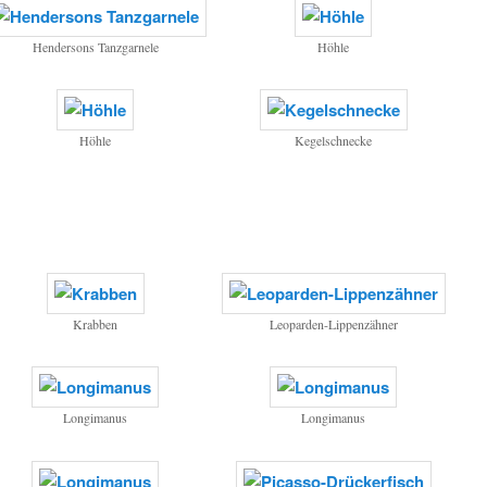
Hendersons Tanzgarnele
Höhle
Höhle
Kegelschnecke
Krabben
Leoparden-Lippenzähner
Longimanus
Longimanus