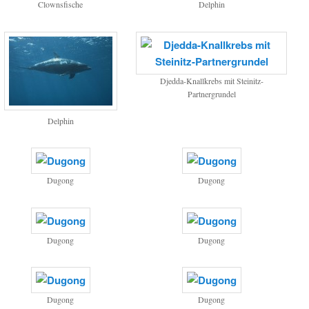
Clownsfische
Delphin
Djedda-Knallkrebs mit Steinitz-
Partnergrundel
Delphin
Dugong
Dugong
Dugong
Dugong
Dugong
Dugong