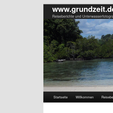
www.grundzeit.d
Reiseberichte und Unterwasserfotogra
Hauptmenü
Startseite
Willkommen
Reisebe
Zum
Zum
primären
sekundären