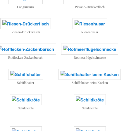
Longimanus
Picasso-Drückerfisch
Riesen-Drückerfisch
Riesenhusar
Rotflecken-Zackenbarsch
Rotmeerflügelschnecke
Schiffshalter
Schiffshalter beim Kacken
Schildkröte
Schildkröte