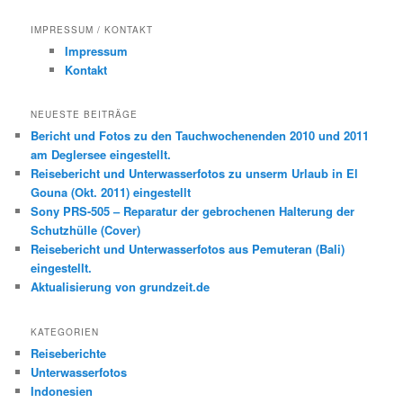
c
h
IMPRESSUM / KONTAKT
e
Impressum
n
Kontakt
NEUESTE BEITRÄGE
Bericht und Fotos zu den Tauchwochenenden 2010 und 2011
am Deglersee eingestellt.
Reisebericht und Unterwasserfotos zu unserm Urlaub in El
Gouna (Okt. 2011) eingestellt
Sony PRS-505 – Reparatur der gebrochenen Halterung der
Schutzhülle (Cover)
Reisebericht und Unterwasserfotos aus Pemuteran (Bali)
eingestellt.
Aktualisierung von grundzeit.de
KATEGORIEN
Reiseberichte
Unterwasserfotos
Indonesien