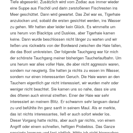
Tiefe abgesenkt. Zusätzlich wird vom Zodiac aus immer wieder
eine Suppe aus Fischöl und darin zerstoßenen Fischresten ins
Meer geschüttet. Dann wird gewartet. Das Ziel war es, Tigerhaie
anzulocken und, sobald die ersten gesichtet werden, ins Wasser
zu gehen. Wir hatten aber leider kein Glück. Es wimmelte um
uns herum von Blacktips und Duskies, aber Tigerhaie kamen
keine. Dann wurde beschlossen nicht länger zu warten und wir
ließen uns rückwärts von der Bordwand zwischen die Haie fallen,
die das Boot umkreisten. Der folgende Tauchgang war für mich
der schönste Tauchgang meiner bisherigen Taucherlaufbahn. Um
uns herum war alles voller Haie, die aber nicht aggressiv waren,
sondern nur neugierig. Sie hatten ja nichts zu essen im Wasser,
sondern nur einen interessanten Geruch. Die Haie waren an den
Tauchern eigentlich gar nicht interessiert, wir wurden mehr oder
weniger nicht beachtet. Sie kamen uns so nahe, dass sie uns
des öfteren auch einmal streiften. Einer der Haie war sehr
interessiert an meinem Blitz. Er schwamm sehr langsam darauf
zu und befühlte ihn ganz sanft in seinem Maul. Als er merkte,
das ist nichts interessantes, ließ er auch sofort wieder los.
Dieser Vorgang hatte nichts, aber auch gar nichts, von einem
Angriff oder einem schnellen, heftigen Probebiss. Das Ganze
passierte langsam und fast zärtlich. Hätte ich nicht hingesehen,