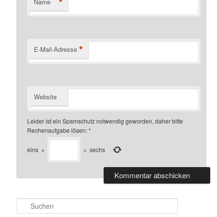
*
Name
*
E-Mail-Adresse
Website
Leider ist ein Spamschutz notwendig geworden, daher bitte
Rechenaufgabe lösen:
*
eins
+
=
sechs
S
u