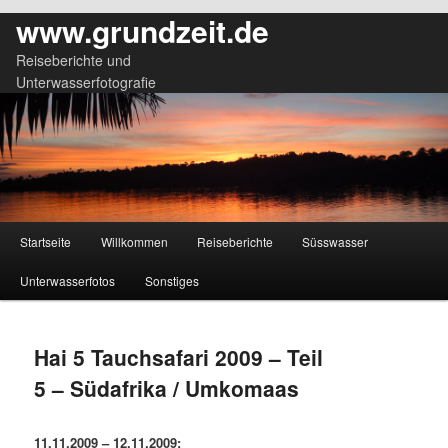
www.grundzeit.de
Reiseberichte und
Unterwasserfotografie
Hauptmenü
Startseite
Willkommen
Reiseberichte
Süsswasser
Zum
Zum
Unterwasserfotos
Sonstiges
primären
sekundären
Inhalt
Inhalt
Hai 5 Tauchsafari 2009 – Teil
springen
springen
5 – Südafrika / Umkomaas
11.11.2009 – 12.11.2009: