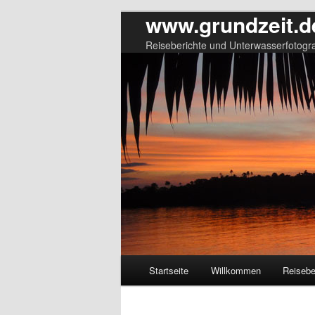
www.grundzeit.d
Reiseberichte und Unterwasserfotogra
Hauptmenü
Startseite
Willkommen
Reisebe
Zum
Zum
primären
sekundären