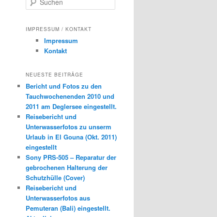
u
c
h
IMPRESSUM / KONTAKT
e
Impressum
n
Kontakt
NEUESTE BEITRÄGE
Bericht und Fotos zu den
Tauchwochenenden 2010 und
2011 am Deglersee eingestellt.
Reisebericht und
Unterwasserfotos zu unserm
Urlaub in El Gouna (Okt. 2011)
eingestellt
Sony PRS-505 – Reparatur der
gebrochenen Halterung der
Schutzhülle (Cover)
Reisebericht und
Unterwasserfotos aus
Pemuteran (Bali) eingestellt.