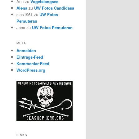
Ann
zu
Vogelstangsee
Alena
zu
UW Fotos Candidasa
clas1961
zu
UW Fotos
Pemuteran
Jana
zu
UW Fotos Pemuteran
META
Anmelden
Eintrags-Feed
Kommentar-Feed
WordPress.org
LINKS