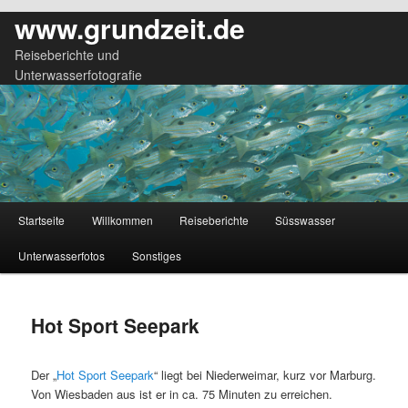
www.grundzeit.de
Reiseberichte und
Unterwasserfotografie
Hauptmenü
Startseite
Willkommen
Reiseberichte
Süsswasser
Zum
Zum
Unterwasserfotos
Sonstiges
primären
sekundären
Inhalt
Inhalt
Hot Sport Seepark
springen
springen
Der „
Hot Sport Seepark
“ liegt bei Niederweimar, kurz vor Marburg.
Von Wiesbaden aus ist er in ca. 75 Minuten zu erreichen.