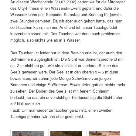
An diesem Wochenende (20.07.2002) hatten wir für die Mitglieder
des City-Fitness einen Wasserski-Event geplant und dafür die
Wasserskibahn des Seeparks Samstag und Sonntag für jeweils
zwei Stunden gemietet. Da ich aber auch gehört hatte, das man
dort tauchen kann, nahmen Andi und ich unser Tauchgerödel
kurzentschlossen mit. Das Tauchen war dann auch problemlos
möglich, also nichts wie ab in´s Wasser.
Das Tauchen ist leider nur in dem Bereich erlaubt, der auch den
Schwimmern zugänglich ist. Die Sicht war dementsprechend mit
ca. 2 m nicht so gut, wie sie vielleicht an anderen Stellen des
See´s gewesen wäre. Der See ist in den oberen 3 – 5 m dünn
bewachsen, wir sahen jede Menge Schwärme von jungen
Barschen und einige Flußkrebse. Etwas tiefer gab es nichts mehr
zu sehen. Der Boden des See´s ist mit feinem Schlamm
bedeckt, so das ein unvorsichtiger Floßenschlag die Sicht sofort
auf Null reduziert.
Fazit: Um mal wieder zu tauchen ganz nett, einen zweiten
Tauchgang haben wir uns aber geschenkt.