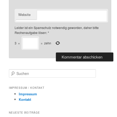
Website
Leider ist ein Spamschutz notwendig geworden, daher bitte
Rechenaufgabe lösen:
*
3
+
=
zehn
S
u
c
h
IMPRESSUM / KONTAKT
e
Impressum
n
Kontakt
NEUESTE BEITRÄGE