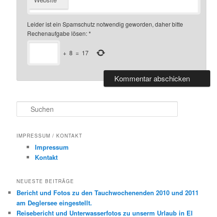
Leider ist ein Spamschutz notwendig geworden, daher bitte
Rechenaufgabe lösen:
*
+
8
=
17
S
u
c
h
IMPRESSUM / KONTAKT
e
Impressum
n
Kontakt
NEUESTE BEITRÄGE
Bericht und Fotos zu den Tauchwochenenden 2010 und 2011
am Deglersee eingestellt.
Reisebericht und Unterwasserfotos zu unserm Urlaub in El