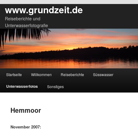
www.grundzeit.de
Reiseberichte und
Unterwasserfotografie
Hauptmenü
Startseite
Willkommen
Reiseberichte
Süsswasser
Zum
Zum
Unterwasserfotos
Sonstiges
primären
sekundären
Inhalt
Inhalt
Hemmoor
springen
springen
November 2007: