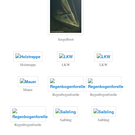
Seegelboot
Holztreppe
LKW
LKW
Mauer
Regenbogenforelle
Regenbogenforelle
Saibling
Saibling
Regenbogenforelle