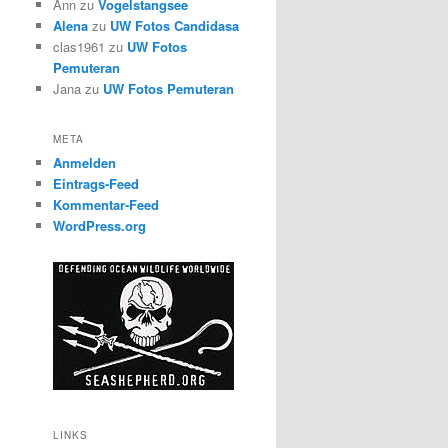
Ann
zu
Vogelstangsee
Alena
zu
UW Fotos Candidasa
clas1961
zu
UW Fotos
Pemuteran
Jana
zu
UW Fotos Pemuteran
META
Anmelden
Eintrags-Feed
Kommentar-Feed
WordPress.org
LINKS