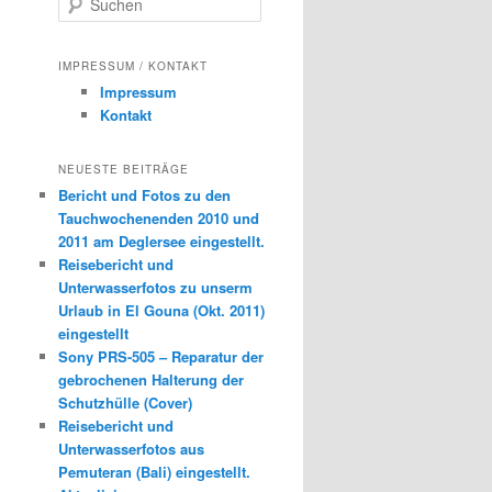
u
c
h
IMPRESSUM / KONTAKT
e
Impressum
n
Kontakt
NEUESTE BEITRÄGE
Bericht und Fotos zu den
Tauchwochenenden 2010 und
2011 am Deglersee eingestellt.
Reisebericht und
Unterwasserfotos zu unserm
Urlaub in El Gouna (Okt. 2011)
eingestellt
Sony PRS-505 – Reparatur der
gebrochenen Halterung der
Schutzhülle (Cover)
Reisebericht und
Unterwasserfotos aus
Pemuteran (Bali) eingestellt.