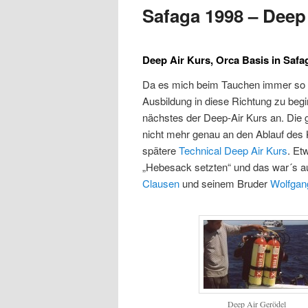
Safaga 1998 – Deep
Inhalt
Inhalt
Deep Air Kurs, Orca Basis in Safag
springen
springen
Da es mich beim Tauchen immer so in
Ausbildung in diese Richtung zu begi
nächstes der Deep-Air Kurs an. Die g
nicht mehr genau an den Ablauf des 
spätere
Technical Deep Air Kurs
. Et
„Hebesack setzten“ und das war´s a
Clausen
und seinem Bruder
Wolfgan
Deep Air Gerödel