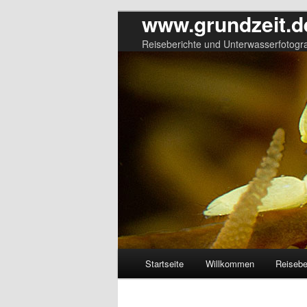
www.grundzeit.d
Reiseberichte und Unterwasserfotogra
Hauptmenü
Startseite
Willkommen
Reisebe
Zum
Zum
primären
sekundären