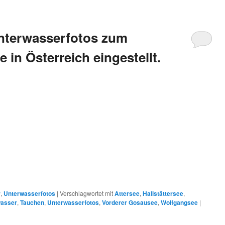
nterwasserfotos zum
in Österreich eingestellt.
r
,
Unterwasserfotos
|
Verschlagwortet mit
Attersee
,
Hallstättersee
,
asser
,
Tauchen
,
Unterwasserfotos
,
Vorderer Gosausee
,
Wolfgangsee
|