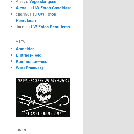
Ann
zu
Vogelstangsee
Alena
zu
UW Fotos Candidasa
clas1961
zu
UW Fotos
Pemuteran
Jana
zu
UW Fotos Pemuteran
META
Anmelden
Eintrags-Feed
Kommentar-Feed
WordPress.org
LINKS