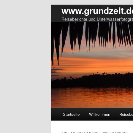
www.grundzeit.d
Reiseberichte und Unterwasserfotogra
Hauptmenü
Startseite
Willkommen
Reisebe
Zum
Zum
primären
sekundären