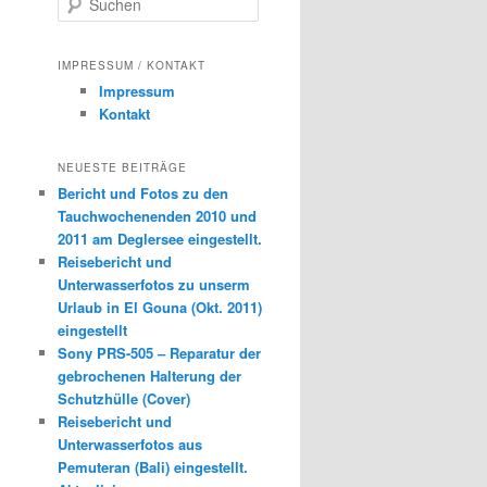
u
c
h
IMPRESSUM / KONTAKT
e
Impressum
n
Kontakt
NEUESTE BEITRÄGE
Bericht und Fotos zu den
Tauchwochenenden 2010 und
2011 am Deglersee eingestellt.
Reisebericht und
Unterwasserfotos zu unserm
Urlaub in El Gouna (Okt. 2011)
eingestellt
Sony PRS-505 – Reparatur der
gebrochenen Halterung der
Schutzhülle (Cover)
Reisebericht und
Unterwasserfotos aus
Pemuteran (Bali) eingestellt.