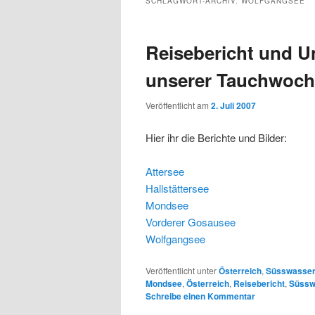
SCHLAGWORT-ARCHIV:
WOLFGANGSEE
Inhalt
Inhalt
Reisebericht und U
springen
springen
unserer Tauchwoche 
Veröffentlicht am
2. Juli 2007
Hier ihr die Berichte und Bilder:
Attersee
Hallstättersee
Mondsee
Vorderer Gosausee
Wolfgangsee
Veröffentlicht unter
Österreich
,
Süsswasse
Mondsee
,
Österreich
,
Reisebericht
,
Süssw
Schreibe einen Kommentar