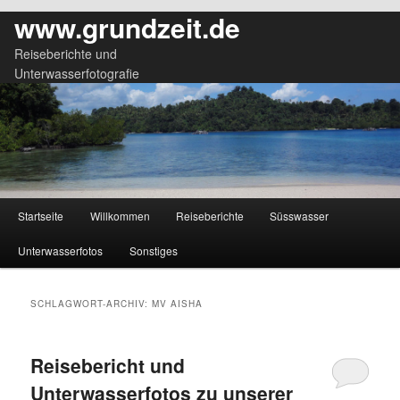
www.grundzeit.de
Reiseberichte und
Unterwasserfotografie
Hauptmenü
Startseite
Willkommen
Reiseberichte
Süsswasser
Zum
Zum
Unterwasserfotos
Sonstiges
primären
sekundären
Inhalt
Inhalt
SCHLAGWORT-ARCHIV:
MV AISHA
springen
springen
Reisebericht und
Unterwasserfotos zu unserer