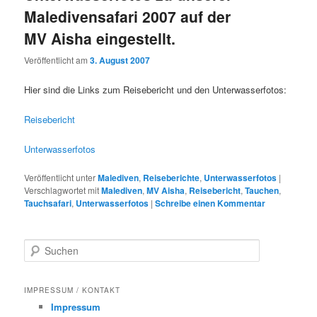
Maledivensafari 2007 auf der
MV Aisha eingestellt.
Veröffentlicht am
3. August 2007
Hier sind die Links zum Reisebericht und den Unterwasserfotos:
Reisebericht
Unterwasserfotos
Veröffentlicht unter
Malediven
,
Reiseberichte
,
Unterwasserfotos
|
Verschlagwortet mit
Malediven
,
MV Aisha
,
Reisebericht
,
Tauchen
,
Tauchsafari
,
Unterwasserfotos
|
Schreibe einen Kommentar
S
u
c
h
IMPRESSUM / KONTAKT
e
Impressum
n