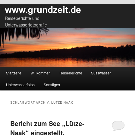
www.grundzeit.de
Reiseberichte und
Unterwasserfotografie
Hauptmenü
Startseite
Willkommen
Reiseberichte
Süsswasser
Zum
Zum
Unterwasserfotos
Sonstiges
primären
sekundären
Inhalt
Inhalt
SCHLAGWORT-ARCHIV:
LÜTZE-NAAK
springen
springen
Bericht zum See „Lütze-
Naak“ eingestellt.