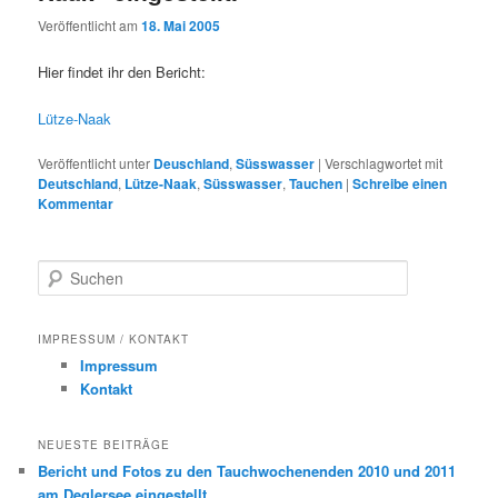
Veröffentlicht am
18. Mai 2005
Hier findet ihr den Bericht:
Lütze-Naak
Veröffentlicht unter
Deuschland
,
Süsswasser
|
Verschlagwortet mit
Deutschland
,
Lütze-Naak
,
Süsswasser
,
Tauchen
|
Schreibe einen
Kommentar
S
u
c
h
IMPRESSUM / KONTAKT
e
Impressum
n
Kontakt
NEUESTE BEITRÄGE
Bericht und Fotos zu den Tauchwochenenden 2010 und 2011
am Deglersee eingestellt.