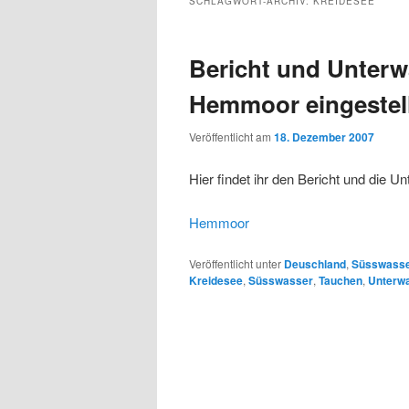
SCHLAGWORT-ARCHIV:
KREIDESEE
Inhalt
Inhalt
Bericht und Unterw
springen
springen
Hemmoor eingestel
Veröffentlicht am
18. Dezember 2007
Hier findet ihr den Bericht und die
Hemmoor
Veröffentlicht unter
Deuschland
,
Süsswass
Kreidesee
,
Süsswasser
,
Tauchen
,
Unterw