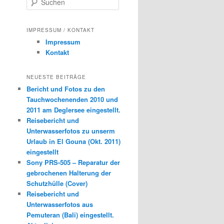
u
c
h
IMPRESSUM / KONTAKT
e
Impressum
n
Kontakt
NEUESTE BEITRÄGE
Bericht und Fotos zu den
Tauchwochenenden 2010 und
2011 am Deglersee eingestellt.
Reisebericht und
Unterwasserfotos zu unserm
Urlaub in El Gouna (Okt. 2011)
eingestellt
Sony PRS-505 – Reparatur der
gebrochenen Halterung der
Schutzhülle (Cover)
Reisebericht und
Unterwasserfotos aus
Pemuteran (Bali) eingestellt.