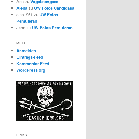
Ann
zu
Vogelstangsee
Alena
zu
UW Fotos Candidasa
clas1961
zu
UW Fotos
Pemuteran
Jana
zu
UW Fotos Pemuteran
META
Anmelden
Eintrags-Feed
Kommentar-Feed
WordPress.org
LINKS