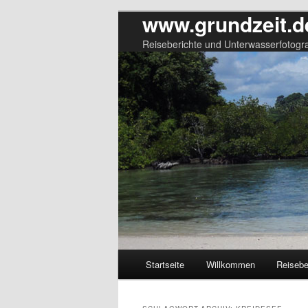
www.grundzeit.d
Reiseberichte und Unterwasserfotogra
Hauptmenü
Startseite
Willkommen
Reisebe
Zum
Zum
primären
sekundären