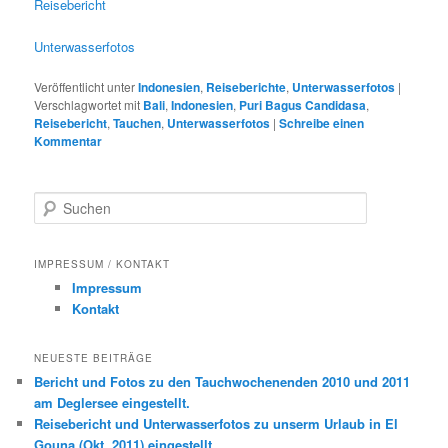
Reisebericht
Unterwasserfotos
Veröffentlicht unter
Indonesien
,
Reiseberichte
,
Unterwasserfotos
|
Verschlagwortet mit
Bali
,
Indonesien
,
Puri Bagus Candidasa
,
Reisebericht
,
Tauchen
,
Unterwasserfotos
|
Schreibe einen
Kommentar
S
u
c
h
IMPRESSUM / KONTAKT
e
Impressum
n
Kontakt
NEUESTE BEITRÄGE
Bericht und Fotos zu den Tauchwochenenden 2010 und 2011
am Deglersee eingestellt.
Reisebericht und Unterwasserfotos zu unserm Urlaub in El
Gouna (Okt. 2011) eingestellt