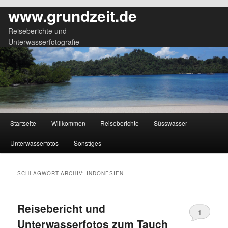
www.grundzeit.de
Reiseberichte und
Unterwasserfotografie
Hauptmenü
Startseite
Willkommen
Reiseberichte
Süsswasser
Zum
Zum
Unterwasserfotos
Sonstiges
primären
sekundären
Inhalt
Inhalt
SCHLAGWORT-ARCHIV:
INDONESIEN
springen
springen
Reisebericht und
1
Unterwasserfotos zum Tauch