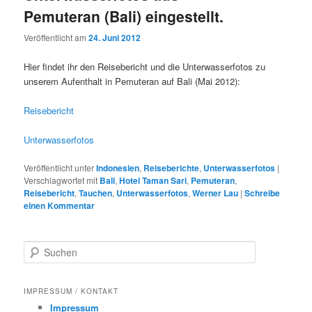
Pemuteran (Bali) eingestellt.
Veröffentlicht am
24. Juni 2012
Hier findet ihr den Reisebericht und die Unterwasserfotos zu
unserem Aufenthalt in Pemuteran auf Bali (Mai 2012):
Reisebericht
Unterwasserfotos
Veröffentlicht unter
Indonesien
,
Reiseberichte
,
Unterwasserfotos
|
Verschlagwortet mit
Bali
,
Hotel Taman Sari
,
Pemuteran
,
Reisebericht
,
Tauchen
,
Unterwasserfotos
,
Werner Lau
|
Schreibe
einen Kommentar
S
u
c
h
IMPRESSUM / KONTAKT
e
Impressum