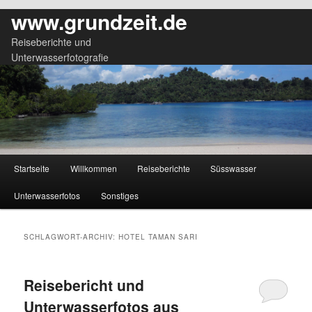
www.grundzeit.de
Reiseberichte und
Unterwasserfotografie
Hauptmenü
Startseite
Willkommen
Reiseberichte
Süsswasser
Zum
Zum
Unterwasserfotos
Sonstiges
primären
sekundären
Inhalt
Inhalt
SCHLAGWORT-ARCHIV:
HOTEL TAMAN SARI
springen
springen
Reisebericht und
Unterwasserfotos aus