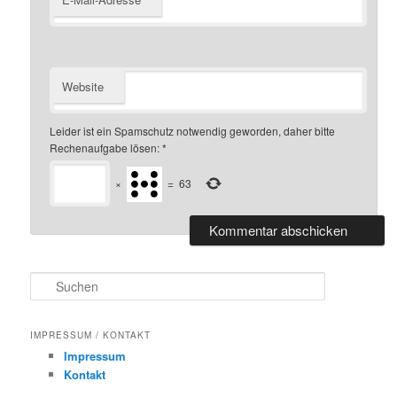
Website
Leider ist ein Spamschutz notwendig geworden, daher bitte
Rechenaufgabe lösen:
*
×
=
63
S
u
c
h
IMPRESSUM / KONTAKT
e
Impressum
n
Kontakt