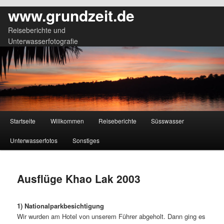
www.grundzeit.de
Reiseberichte und
Unterwasserfotografie
Hauptmenü
Startseite
Willkommen
Reiseberichte
Süsswasser
Zum
Zum
Unterwasserfotos
Sonstiges
primären
sekundären
Inhalt
Inhalt
Ausflüge Khao Lak 2003
springen
springen
1) Nationalparkbesichtigung
Wir wurden am Hotel von unserem Führer abgeholt. Dann ging es